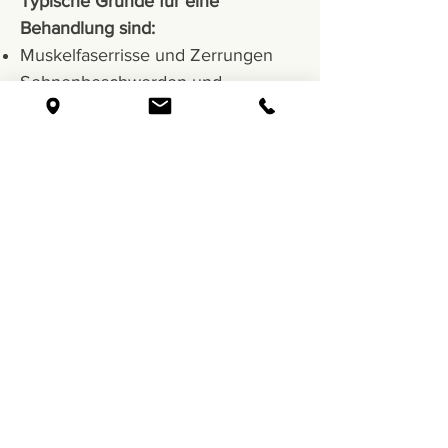
Typische Gründe für eine
Behandlung sind:
Muskelfaserrisse und Zerrungen
Sehnenbeschwerden und
Tendinopathien, zum Beispiel an
Achillessehne, Patellasehne oder
Schulter
Bandverletzungen und Bänderrisse
Gelenkreizungen und Instabilitäten
Stressfrakturen und
Überlastungsreaktionen
Postoperative Begleitung
Schmerzen, die im Training oder
Wettkampf auftreten, ohne dass ein
klarer Auslöser erkennbar ist
Zur Sportosteopathie gehört für