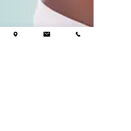
Flora Müller
2. März
3 Min. Lesezeit