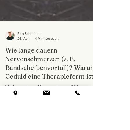
Ben Schreiner
26. Apr.
4 Min. Lesezeit
Wie lange dauern
Nervenschmerzen (z. B.
Bandscheibenvorfall)? Warum
Geduld eine Therapieform ist
Wie lange dauern Nervenschmerzen? Warum
Geduld heilt „Wie lange dauert dieser Schmerz
noch?“ Wer bei einem Bandscheibenvorfall leidet,
stellt sich diese Frage oft verzweifelt. Die ehrliche
Antwort: Nervengewebe heilt deutlich langsamer