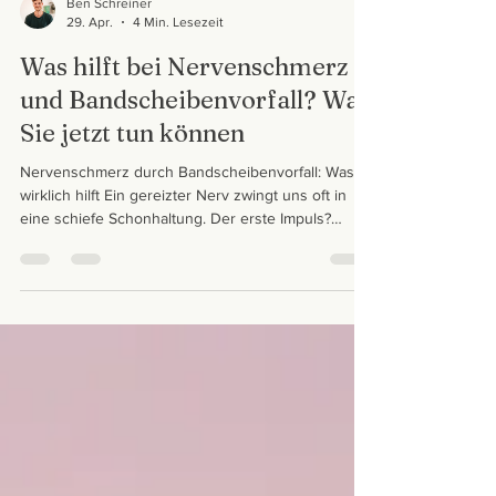
Ben Schreiner
29. Apr.
4 Min. Lesezeit
Was hilft bei Nervenschmerz
und Bandscheibenvorfall? Was
Sie jetzt tun können
Nervenschmerz durch Bandscheibenvorfall: Was
wirklich hilft Ein gereizter Nerv zwingt uns oft in
eine schiefe Schonhaltung. Der erste Impuls?
Sofort wieder gerade stehen! Doch das ist oft ein
Fehler. Erfahren Sie in unserem neuen Artikel,
warum diese Haltung ein intelligenter
Schutzmechanismus ist, warum Frequenz bei
Bewegung wichtiger ist als Intensität und wie Sie
herausfinden, was Ihr Körper jetzt wirklich braucht.
Lesen Sie jetzt, wie ein sicherer Weg aus dem
Schmerz auss