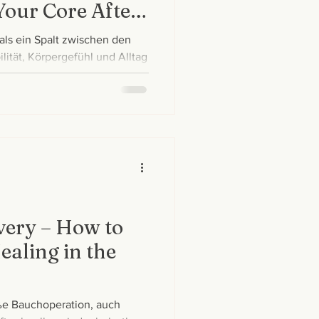
Your Core After
 als ein Spalt zwischen den
lität, Körpergefühl und Alltag
rag erfahren Sie, wie sie
lfreich sein kann.
very – How to
aling in the
oße Bauchoperation, auch