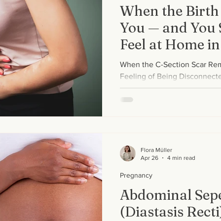
When the Birth
You — and You S
Feel at Home i
Section an Dias
When the C-Section Scar Re
Feeling of Being Disconnected fr
section scars, diastasis recti
greater stability, confidence
after pregnancy.
Flora Müller
Apr 26
4 min read
Pregnancy
Abdominal Sep
(Diastasis Recti