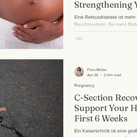
Strengthening 
Pregnancy
Eine Rektusdiastase ist mehr
Bauchmuskeln. Sie kann Stabi
beeinflussen – in diesem Beit
entsteht und was im Alltag hi
Flora Müller
Apr 26
2 min read
Pregnancy
C-Section Reco
Support Your He
First 6 Weeks
Ein Kaiserschnitt ist eine gr