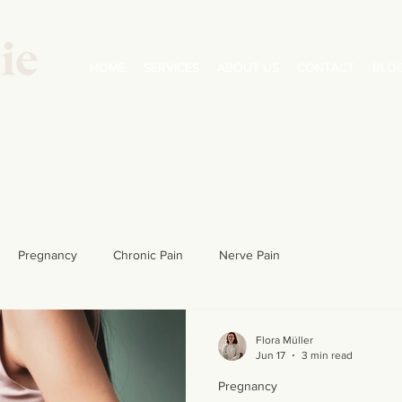
HOME
SERVICES
ABOUT US
CONTACT
BLO
Pregnancy
Chronic Pain
Nerve Pain
Flora Müller
Jun 17
3 min read
Pregnancy